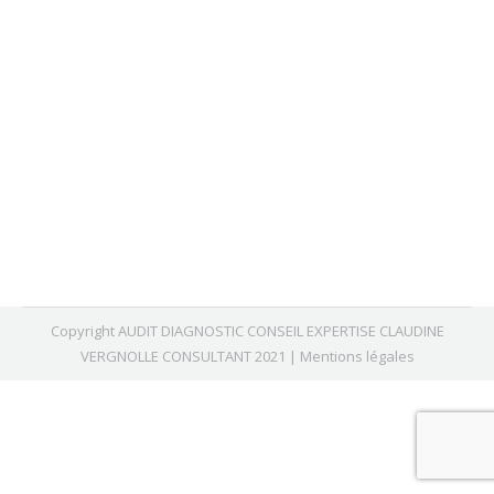
Vos experts CE et CHSCT sur le stand
B60 du Salon CE
Actualités
Par
Admince
février 5, 2016
Copyright AUDIT DIAGNOSTIC CONSEIL EXPERTISE CLAUDINE
VERGNOLLE CONSULTANT 2021 |
Mentions légales