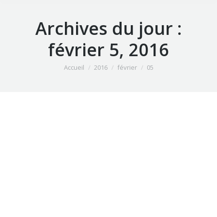
Archives du jour :
février 5, 2016
Vous êtes ici :
Accueil
2016
février
05