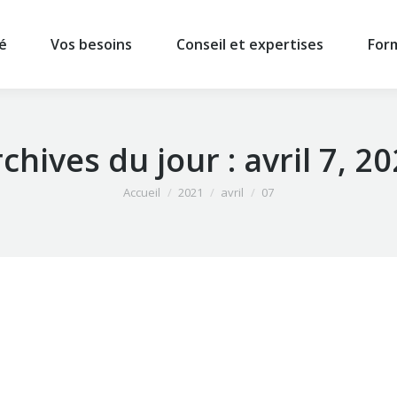
é
Vos besoins
Conseil et expertises
For
chives du jour :
avril 7, 2
Vous êtes ici :
Accueil
2021
avril
07