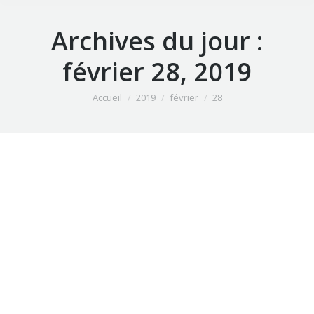
Archives du jour :
février 28, 2019
Vous êtes ici :
Accueil
2019
février
28